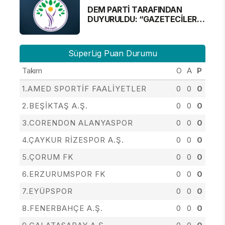
DEM PARTİ TARAFINDAN
DUYURULDU: “GAZETECİLER
ALINMAYACAK”
SüperLig Puan Durumu
Takım
O
A
P
1.AMED SPORTİF FAALİYETLER
0
0
0
2.BEŞİKTAŞ A.Ş.
0
0
0
3.CORENDON ALANYASPOR
0
0
0
4.ÇAYKUR RİZESPOR A.Ş.
0
0
0
5.ÇORUM FK
0
0
0
6.ERZURUMSPOR FK
0
0
0
7.EYÜPSPOR
0
0
0
8.FENERBAHÇE A.Ş.
0
0
0