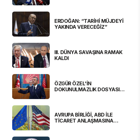
ERDOĞAN: “TARİHİ MÜJDEYİ
YAKINDA VERECEĞİZ”
III. DÜNYA SAVAŞINA RAMAK
KALDI
ÖZGÜR ÖZEL'İN
DOKUNULMAZLIK DOSYASI
MECLİS'TE
AVRUPA BİRLİĞİ, ABD İLE
TİCARET ANLAŞMASINA
YAKLAŞTI