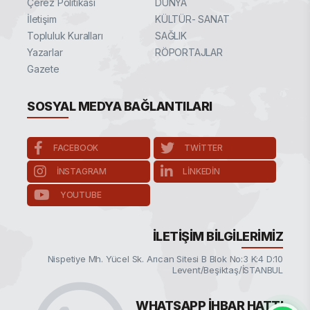
Çerez Politikası
DÜNYA
İletişim
KÜLTÜR- SANAT
Topluluk Kuralları
SAĞLIK
Yazarlar
RÖPORTAJLAR
Gazete
SOSYAL MEDYA BAĞLANTILARI
FACEBOOK
TWITTER
INSTAGRAM
LINKEDIN
YOUTUBE
İLETIŞIM BILGILERIMIZ
Nispetiye Mh. Yücel Sk. Arıcan Sitesi B Blok No:3 K:4 D:10
Levent/Beşiktaş/İSTANBUL
WHATSAPP İHBAR HATTI