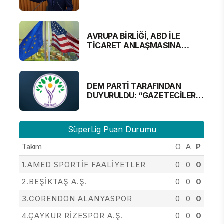
MECLİS'TE
AVRUPA BİRLİĞİ, ABD İLE
TİCARET ANLAŞMASINA
YAKLAŞTI
DEM PARTİ TARAFINDAN
DUYURULDU: “GAZETECİLER
ALINMAYACAK”
SüperLig Puan Durumu
Takım
O
A
P
1.AMED SPORTİF FAALİYETLER
0
0
0
2.BEŞİKTAŞ A.Ş.
0
0
0
3.CORENDON ALANYASPOR
0
0
0
4.ÇAYKUR RİZESPOR A.Ş.
0
0
0