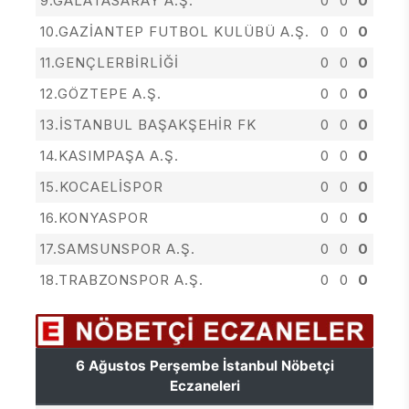
9.GALATASARAY A.Ş.
0
0
0
10.GAZİANTEP FUTBOL KULÜBÜ A.Ş.
0
0
0
11.GENÇLERBİRLİĞİ
0
0
0
12.GÖZTEPE A.Ş.
0
0
0
13.İSTANBUL BAŞAKŞEHİR FK
0
0
0
14.KASIMPAŞA A.Ş.
0
0
0
15.KOCAELİSPOR
0
0
0
16.KONYASPOR
0
0
0
17.SAMSUNSPOR A.Ş.
0
0
0
18.TRABZONSPOR A.Ş.
0
0
0