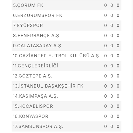
5.ÇORUM FK
0
0
0
6.ERZURUMSPOR FK
0
0
0
7.EYÜPSPOR
0
0
0
8.FENERBAHÇE A.Ş.
0
0
0
9.GALATASARAY A.Ş.
0
0
0
10.GAZİANTEP FUTBOL KULÜBÜ A.Ş.
0
0
0
11.GENÇLERBİRLİĞİ
0
0
0
12.GÖZTEPE A.Ş.
0
0
0
13.İSTANBUL BAŞAKŞEHİR FK
0
0
0
14.KASIMPAŞA A.Ş.
0
0
0
15.KOCAELİSPOR
0
0
0
16.KONYASPOR
0
0
0
17.SAMSUNSPOR A.Ş.
0
0
0