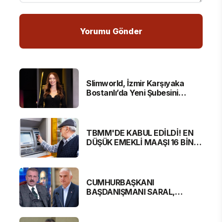
Slimworld, İzmir Karşıyaka
Bostanlı’da Yeni Şubesini
Hizmete Açtı
TBMM'DE KABUL EDİLDİ! EN
DÜŞÜK EMEKLİ MAAŞI 16 BİN
881 LİRA OLUYOR
CUMHURBAŞKANI
BAŞDANIŞMANI SARAL,
BAKAN ERSOY'A SERT
ELEŞTİRİ