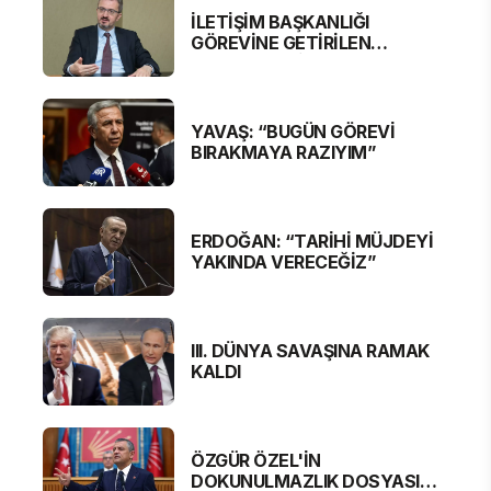
İLETİŞİM BAŞKANLIĞI
GÖREVİNE GETİRİLEN
BURHANETTİN DURAN'DAN
MESAJ VAR
YAVAŞ: “BUGÜN GÖREVİ
BIRAKMAYA RAZIYIM”
ERDOĞAN: “TARİHİ MÜJDEYİ
YAKINDA VERECEĞİZ”
III. DÜNYA SAVAŞINA RAMAK
KALDI
ÖZGÜR ÖZEL'İN
DOKUNULMAZLIK DOSYASI