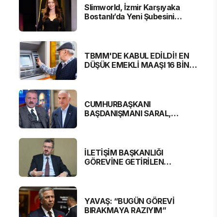
Slimworld, İzmir Karşıyaka
Bostanlı’da Yeni Şubesini
Hizmete Açtı
TBMM'DE KABUL EDİLDİ! EN
DÜŞÜK EMEKLİ MAAŞI 16 BİN
881 LİRA OLUYOR
CUMHURBAŞKANI
BAŞDANIŞMANI SARAL,
BAKAN ERSOY'A SERT
ELEŞTİRİ
İLETİŞİM BAŞKANLIĞI
GÖREVİNE GETİRİLEN
BURHANETTİN DURAN'DAN
MESAJ VAR
YAVAŞ: “BUGÜN GÖREVİ
BIRAKMAYA RAZIYIM”