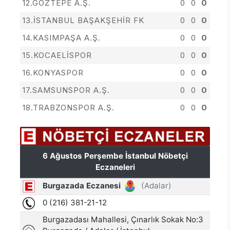
12.GÖZTEPE A.Ş.
0
0
0
13.İSTANBUL BAŞAKŞEHİR FK
0
0
0
14.KASIMPAŞA A.Ş.
0
0
0
15.KOCAELİSPOR
0
0
0
16.KONYASPOR
0
0
0
17.SAMSUNSPOR A.Ş.
0
0
0
18.TRABZONSPOR A.Ş.
0
0
0