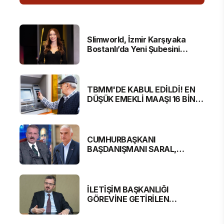
Slimworld, İzmir Karşıyaka
Bostanlı’da Yeni Şubesini
Hizmete Açtı
TBMM'DE KABUL EDİLDİ! EN
DÜŞÜK EMEKLİ MAAŞI 16 BİN
881 LİRA OLUYOR
CUMHURBAŞKANI
BAŞDANIŞMANI SARAL,
BAKAN ERSOY'A SERT
ELEŞTİRİ
İLETİŞİM BAŞKANLIĞI
GÖREVİNE GETİRİLEN
BURHANETTİN DURAN'DAN
MESAJ VAR