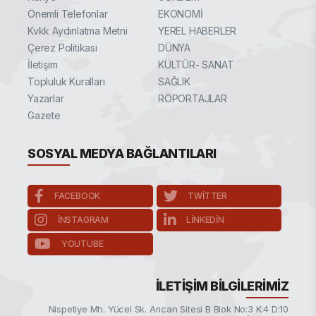
Önemli Telefonlar
EKONOMİ
Kvkk Aydınlatma Metni
YEREL HABERLER
Çerez Politikası
DÜNYA
İletişim
KÜLTÜR- SANAT
Topluluk Kuralları
SAĞLIK
Yazarlar
RÖPORTAJLAR
Gazete
SOSYAL MEDYA BAĞLANTILARI
FACEBOOK
TWITTER
INSTAGRAM
LINKEDIN
YOUTUBE
İLETIŞIM BILGILERIMIZ
Nispetiye Mh. Yücel Sk. Arıcan Sitesi B Blok No:3 K:4 D:10