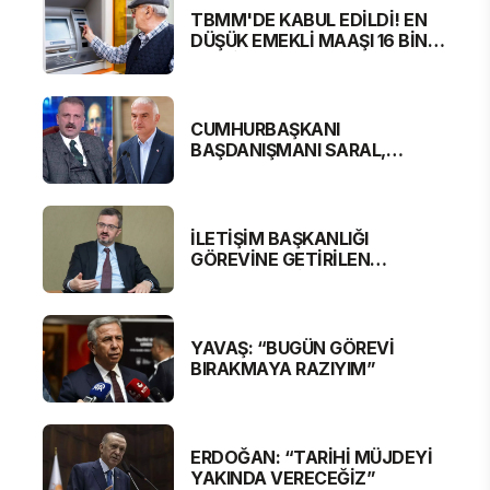
TBMM'DE KABUL EDİLDİ! EN
DÜŞÜK EMEKLİ MAAŞI 16 BİN
881 LİRA OLUYOR
CUMHURBAŞKANI
BAŞDANIŞMANI SARAL,
BAKAN ERSOY'A SERT
ELEŞTİRİ
İLETİŞİM BAŞKANLIĞI
GÖREVİNE GETİRİLEN
BURHANETTİN DURAN'DAN
MESAJ VAR
YAVAŞ: “BUGÜN GÖREVİ
BIRAKMAYA RAZIYIM”
ERDOĞAN: “TARİHİ MÜJDEYİ
YAKINDA VERECEĞİZ”