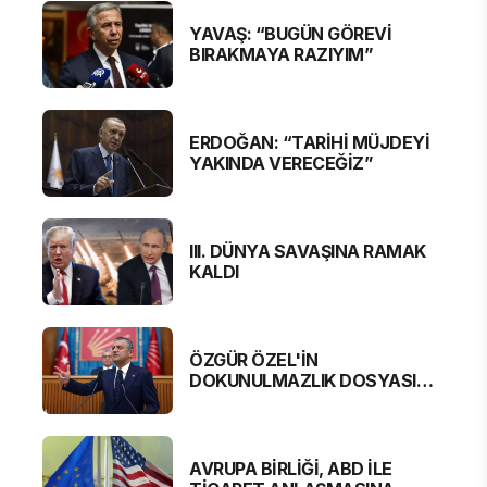
YAVAŞ: “BUGÜN GÖREVİ
BIRAKMAYA RAZIYIM”
ERDOĞAN: “TARİHİ MÜJDEYİ
YAKINDA VERECEĞİZ”
III. DÜNYA SAVAŞINA RAMAK
KALDI
ÖZGÜR ÖZEL'İN
DOKUNULMAZLIK DOSYASI
MECLİS'TE
AVRUPA BİRLİĞİ, ABD İLE