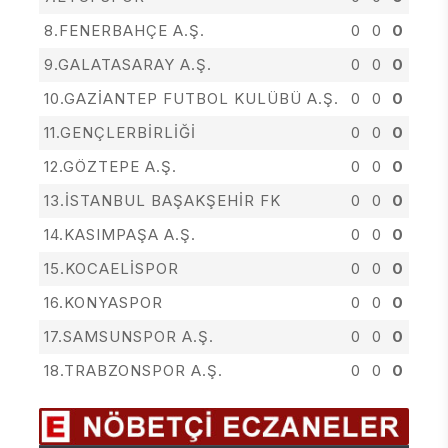
8.FENERBAHÇE A.Ş.
0
0
0
9.GALATASARAY A.Ş.
0
0
0
10.GAZİANTEP FUTBOL KULÜBÜ A.Ş.
0
0
0
11.GENÇLERBİRLİĞİ
0
0
0
12.GÖZTEPE A.Ş.
0
0
0
13.İSTANBUL BAŞAKŞEHİR FK
0
0
0
14.KASIMPAŞA A.Ş.
0
0
0
15.KOCAELİSPOR
0
0
0
16.KONYASPOR
0
0
0
17.SAMSUNSPOR A.Ş.
0
0
0
18.TRABZONSPOR A.Ş.
0
0
0