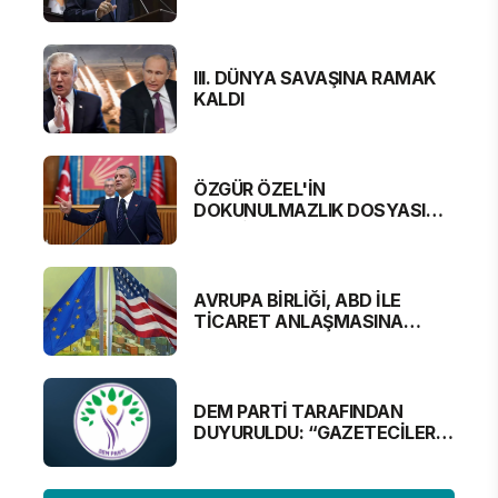
III. DÜNYA SAVAŞINA RAMAK
KALDI
ÖZGÜR ÖZEL'İN
DOKUNULMAZLIK DOSYASI
MECLİS'TE
AVRUPA BİRLİĞİ, ABD İLE
TİCARET ANLAŞMASINA
YAKLAŞTI
DEM PARTİ TARAFINDAN
DUYURULDU: “GAZETECİLER
ALINMAYACAK”