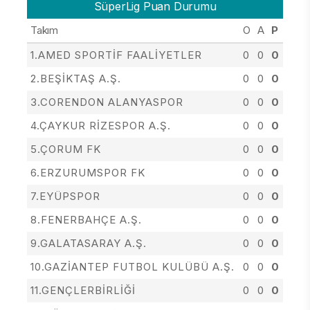
SüperLig Puan Durumu
Takım
O
A
P
1.AMED SPORTİF FAALİYETLER
0
0
0
2.BEŞİKTAŞ A.Ş.
0
0
0
3.CORENDON ALANYASPOR
0
0
0
4.ÇAYKUR RİZESPOR A.Ş.
0
0
0
5.ÇORUM FK
0
0
0
6.ERZURUMSPOR FK
0
0
0
7.EYÜPSPOR
0
0
0
8.FENERBAHÇE A.Ş.
0
0
0
9.GALATASARAY A.Ş.
0
0
0
10.GAZİANTEP FUTBOL KULÜBÜ A.Ş.
0
0
0
11.GENÇLERBİRLİĞİ
0
0
0