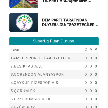
TİCARET ANLAŞMASINA
YAKLAŞTI
DEM PARTİ TARAFINDAN
DUYURULDU: “GAZETECİLER
ALINMAYACAK”
SüperLig Puan Durumu
Takım
O
A
P
1.AMED SPORTİF FAALİYETLER
0
0
0
2.BEŞİKTAŞ A.Ş.
0
0
0
3.CORENDON ALANYASPOR
0
0
0
4.ÇAYKUR RİZESPOR A.Ş.
0
0
0
5.ÇORUM FK
0
0
0
6.ERZURUMSPOR FK
0
0
0
7.EYÜPSPOR
0
0
0