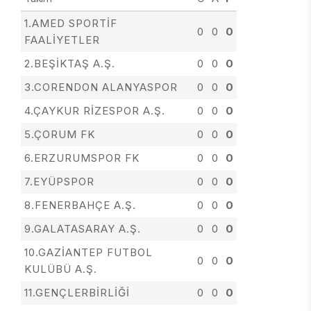
1.AMED SPORTİF
0
0
0
FAALİYETLER
2.BEŞİKTAŞ A.Ş.
0
0
0
3.CORENDON ALANYASPOR
0
0
0
4.ÇAYKUR RİZESPOR A.Ş.
0
0
0
5.ÇORUM FK
0
0
0
6.ERZURUMSPOR FK
0
0
0
7.EYÜPSPOR
0
0
0
8.FENERBAHÇE A.Ş.
0
0
0
9.GALATASARAY A.Ş.
0
0
0
10.GAZİANTEP FUTBOL
0
0
0
KULÜBÜ A.Ş.
11.GENÇLERBİRLİĞİ
0
0
0