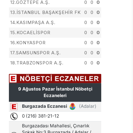
12.GÖZTEPE A.Ş.
0
0
0
13.İSTANBUL BAŞAKŞEHİR FK
0
0
0
14.KASIMPAŞA A.Ş.
0
0
0
15.KOCAELİSPOR
0
0
0
16.KONYASPOR
0
0
0
17.SAMSUNSPOR A.Ş.
0
0
0
18.TRABZONSPOR A.Ş.
0
0
0