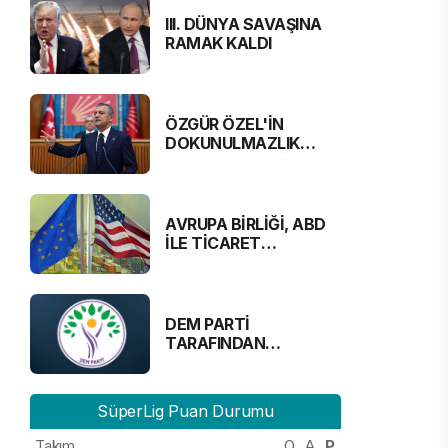
III. DÜNYA SAVAŞINA
RAMAK KALDI
ÖZGÜR ÖZEL'İN
DOKUNULMAZLIK
DOSYASI MECLİS'TE
AVRUPA BİRLİĞİ, ABD
İLE TİCARET
ANLAŞMASINA
YAKLAŞTI
DEM PARTİ
TARAFINDAN
DUYURULDU:
“GAZETECİLER
ALINMAYACAK”
SüperLig Puan Durumu
Takım
O
A
P