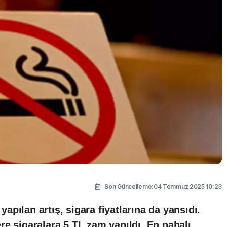
Son Güncelleme:04 Temmuz 2025 10:23
pılan artış, sigara fiyatlarına da yansıdı.
e sigaralara 5 TL zam yapıldı. En pahalı