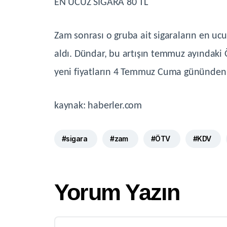
EN UCUZ SİGARA 80 TL
Zam sonrası o gruba ait sigaraların en ucuz
aldı. Dündar, bu artışın temmuz ayındaki
yeni fiyatların 4 Temmuz Cuma gününden it
kaynak: haberler.com
#sigara
#zam
#ÖTV
#KDV
Yorum Yazın