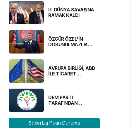
III. DÜNYA SAVAŞINA
RAMAK KALDI
ÖZGÜR ÖZEL'İN
DOKUNULMAZLIK
DOSYASI MECLİS'TE
AVRUPA BİRLİĞİ, ABD
İLE TİCARET
ANLAŞMASINA
YAKLAŞTI
DEM PARTİ
TARAFINDAN
DUYURULDU:
“GAZETECİLER
ALINMAYACAK”
SüperLig Puan Durumu