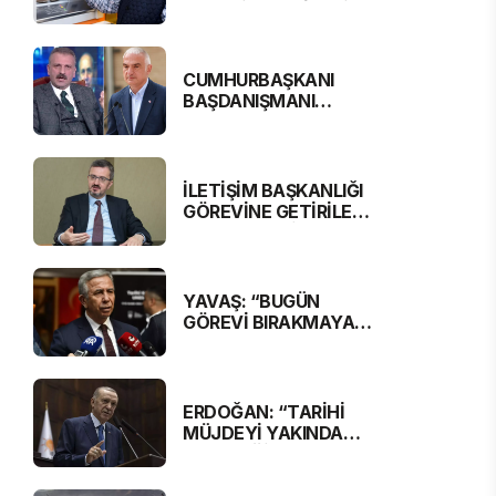
EMEKLİ MAAŞI 16 BİN
881 LİRA OLUYOR
CUMHURBAŞKANI
BAŞDANIŞMANI
SARAL, BAKAN
ERSOY'A SERT
ELEŞTİRİ
İLETİŞİM BAŞKANLIĞI
GÖREVİNE GETİRİLEN
BURHANETTİN
DURAN'DAN MESAJ
VAR
YAVAŞ: “BUGÜN
GÖREVİ BIRAKMAYA
RAZIYIM”
ERDOĞAN: “TARİHİ
MÜJDEYİ YAKINDA
VERECEĞİZ”