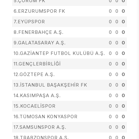
5.ÇORUM FK
0
0
0
6.ERZURUMSPOR FK
0
0
0
7.EYÜPSPOR
0
0
0
8.FENERBAHÇE A.Ş.
0
0
0
9.GALATASARAY A.Ş.
0
0
0
10.GAZİANTEP FUTBOL KULÜBÜ A.Ş.
0
0
0
11.GENÇLERBİRLİĞİ
0
0
0
12.GÖZTEPE A.Ş.
0
0
0
13.İSTANBUL BAŞAKŞEHİR FK
0
0
0
14.KASIMPAŞA A.Ş.
0
0
0
15.KOCAELİSPOR
0
0
0
16.TÜMOSAN KONYASPOR
0
0
0
17.SAMSUNSPOR A.Ş.
0
0
0
18.TRABZONSPOR A.Ş.
0
0
0