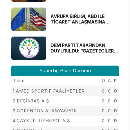
AVRUPA BİRLİĞİ, ABD İLE
TİCARET ANLAŞMASINA
YAKLAŞTI
DEM PARTİ TARAFINDAN
DUYURULDU: “GAZETECİLER
ALINMAYACAK”
SüperLig Puan Durumu
Takım
O
A
P
1.AMED SPORTİF FAALİYETLER
0
0
0
2.BEŞİKTAŞ A.Ş.
0
0
0
3.CORENDON ALANYASPOR
0
0
0
4.ÇAYKUR RİZESPOR A.Ş.
0
0
0