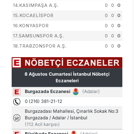
14.KASIMPAŞA A.Ş.
0
0
0
15.KOCAELİSPOR
0
0
0
16.KONYASPOR
0
0
0
17.SAMSUNSPOR A.Ş.
0
0
0
18.TRABZONSPOR A.Ş.
0
0
0