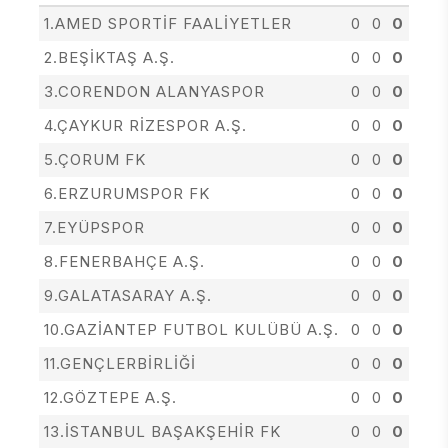
1.AMED SPORTİF FAALİYETLER
0
0
0
2.BEŞİKTAŞ A.Ş.
0
0
0
3.CORENDON ALANYASPOR
0
0
0
4.ÇAYKUR RİZESPOR A.Ş.
0
0
0
5.ÇORUM FK
0
0
0
6.ERZURUMSPOR FK
0
0
0
7.EYÜPSPOR
0
0
0
8.FENERBAHÇE A.Ş.
0
0
0
9.GALATASARAY A.Ş.
0
0
0
10.GAZİANTEP FUTBOL KULÜBÜ A.Ş.
0
0
0
11.GENÇLERBİRLİĞİ
0
0
0
12.GÖZTEPE A.Ş.
0
0
0
13.İSTANBUL BAŞAKŞEHİR FK
0
0
0