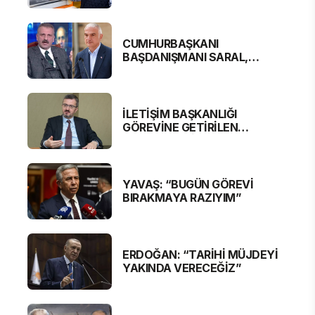
CUMHURBAŞKANI
BAŞDANIŞMANI SARAL,
BAKAN ERSOY'A SERT
ELEŞTİRİ
İLETİŞİM BAŞKANLIĞI
GÖREVİNE GETİRİLEN
BURHANETTİN DURAN'DAN
MESAJ VAR
YAVAŞ: “BUGÜN GÖREVİ
BIRAKMAYA RAZIYIM”
ERDOĞAN: “TARİHİ MÜJDEYİ
YAKINDA VERECEĞİZ”