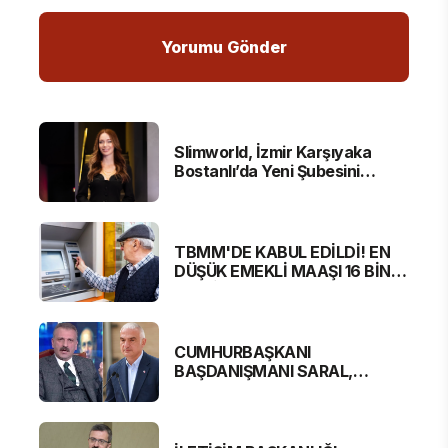
Slimworld, İzmir Karşıyaka
Bostanlı’da Yeni Şubesini
Hizmete Açtı
TBMM'DE KABUL EDİLDİ! EN
DÜŞÜK EMEKLİ MAAŞI 16 BİN
881 LİRA OLUYOR
CUMHURBAŞKANI
BAŞDANIŞMANI SARAL,
BAKAN ERSOY'A SERT
ELEŞTİRİ