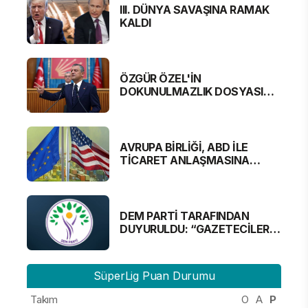
III. DÜNYA SAVAŞINA RAMAK
KALDI
ÖZGÜR ÖZEL'İN
DOKUNULMAZLIK DOSYASI
MECLİS'TE
AVRUPA BİRLİĞİ, ABD İLE
TİCARET ANLAŞMASINA
YAKLAŞTI
DEM PARTİ TARAFINDAN
DUYURULDU: “GAZETECİLER
ALINMAYACAK”
SüperLig Puan Durumu
Takım
O
A
P