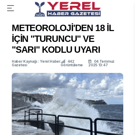
METEOROLOJİ'DEN 18 İL
İÇİN "TURUNCU" VE
"SARI" KODLU UYARI
Haber Kaynağı : Yerel Haber
442
04 Temmuz
Gazetesi
Görüntüleme
2025 13:47