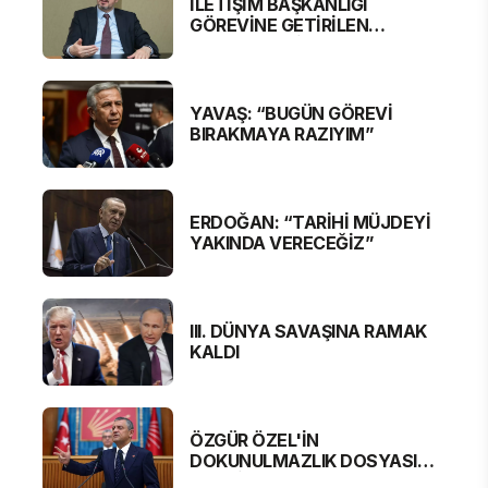
İLETİŞİM BAŞKANLIĞI
GÖREVİNE GETİRİLEN
BURHANETTİN DURAN'DAN
MESAJ VAR
YAVAŞ: “BUGÜN GÖREVİ
BIRAKMAYA RAZIYIM”
ERDOĞAN: “TARİHİ MÜJDEYİ
YAKINDA VERECEĞİZ”
III. DÜNYA SAVAŞINA RAMAK
KALDI
ÖZGÜR ÖZEL'İN
DOKUNULMAZLIK DOSYASI
MECLİS'TE