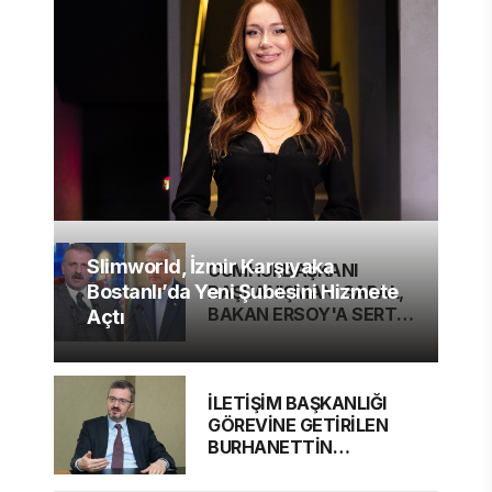
Slimworld, İzmir Karşıyaka
CUMHURBAŞKANI
Bostanlı’da Yeni Şubesini Hizmete
BAŞDANIŞMANI SARAL,
BAKAN ERSOY'A SERT
Açtı
ELEŞTİRİ
İLETİŞİM BAŞKANLIĞI
GÖREVİNE GETİRİLEN
BURHANETTİN
DURAN'DAN MESAJ VAR