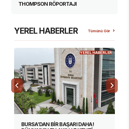
THOMPSON RÖPORTAJI
YEREL HABERLER
Tümünü Gör
YEREL HABERLER
AŞARI DAHA!
ŞAHİN: “ÇOK HIZLI ACİL