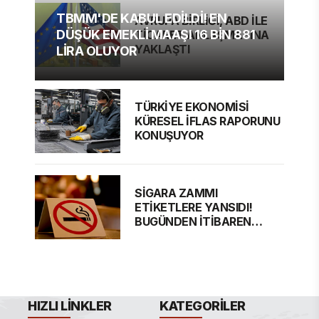
TBMM'DE KABUL EDİLDİ! EN
AVRUPA BİRLİĞİ, ABD İLE
DÜŞÜK EMEKLİ MAAŞI 16 BİN 881
TİCARET ANLAŞMASINA
YAKLAŞTI
LİRA OLUYOR
TÜRKİYE EKONOMİSİ
KÜRESEL İFLAS RAPORUNU
KONUŞUYOR
SİGARA ZAMMI
ETİKETLERE YANSIDI!
BUGÜNDEN İTİBAREN
GEÇERLİ
HIZLI LINKLER
KATEGORILER