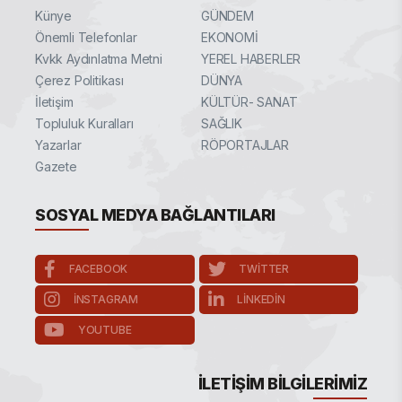
Künye
GÜNDEM
Önemli Telefonlar
EKONOMİ
Kvkk Aydınlatma Metni
YEREL HABERLER
Çerez Politikası
DÜNYA
İletişim
KÜLTÜR- SANAT
Topluluk Kuralları
SAĞLIK
Yazarlar
RÖPORTAJLAR
Gazete
SOSYAL MEDYA BAĞLANTILARI
FACEBOOK
TWITTER
INSTAGRAM
LINKEDIN
YOUTUBE
İLETIŞIM BILGILERIMIZ