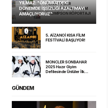
YILMAZ: "ÖNÜMÜZDEKİ
YEREL HABER
DÖNEMDE İŞSİZLİĞİ AZALTMAYI
GAZETESİ'NDE ÖZLEM
THOMPSON RÖPORTAJI
AMAÇLIYORUZ"
5. AİZANOİ KISA FİLM
FESTİVALİ BAŞLIYOR!
MONCLER SONBAHAR
2025 Hazır Giyim
Defilesinde Ünlüler İlk
Sırada
GÜNDEM