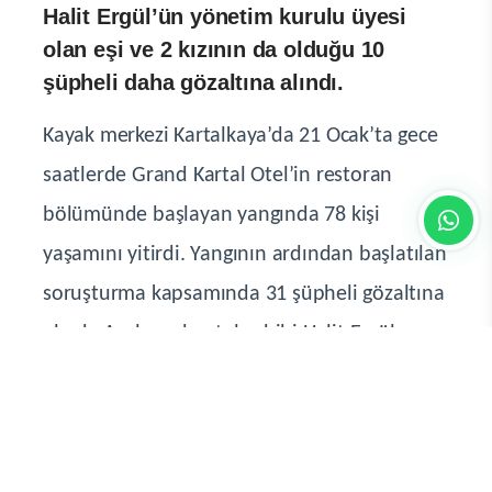
Son Güncelleme:26 Mart 2025 13:55
Bolu’da 78 kişinin yaşamını yitirdiği
otel yangınına ilişkin hazırlanan
bilirkişi raporunun oluştu. Raporun
ardından aralarında tutuklu otel sahibi
Halit Ergül’ün yönetim kurulu üyesi
olan eşi ve 2 kızının da olduğu 10
şüpheli daha gözaltına alındı.
Kayak merkezi Kartalkaya’da 21 Ocak’ta gece
saatlerde Grand Kartal Otel’in restoran
bölümünde başlayan yangında 78 kişi