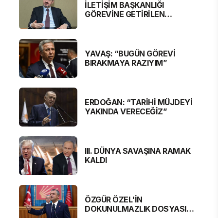
İLETİŞİM BAŞKANLIĞI
GÖREVİNE GETİRİLEN
BURHANETTİN DURAN'DAN
MESAJ VAR
YAVAŞ: “BUGÜN GÖREVİ
BIRAKMAYA RAZIYIM”
ERDOĞAN: “TARİHİ MÜJDEYİ
YAKINDA VERECEĞİZ”
III. DÜNYA SAVAŞINA RAMAK
KALDI
ÖZGÜR ÖZEL'İN
DOKUNULMAZLIK DOSYASI
MECLİS'TE