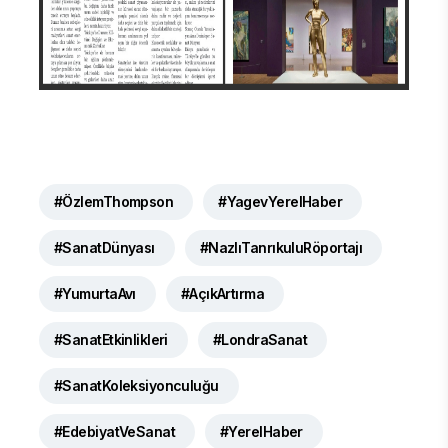
#ÖzlemThompson
#YagevYerelHaber
#SanatDünyası
#NazlıTanrıkuluRöportajı
#YumurtaAvı
#AçıkArtırma
#SanatEtkinlikleri
#LondraSanat
#SanatKoleksiyonculuğu
#EdebiyatVeSanat
#YerelHaber