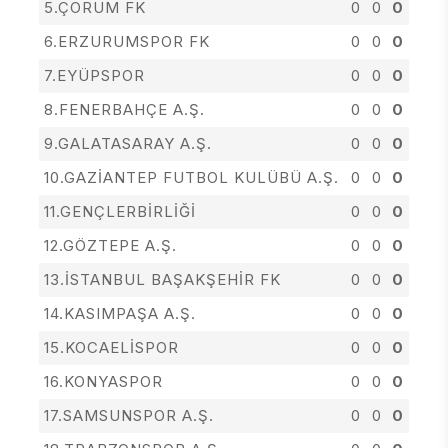
5.ÇORUM FK
0
0
0
6.ERZURUMSPOR FK
0
0
0
7.EYÜPSPOR
0
0
0
8.FENERBAHÇE A.Ş.
0
0
0
9.GALATASARAY A.Ş.
0
0
0
10.GAZİANTEP FUTBOL KULÜBÜ A.Ş.
0
0
0
11.GENÇLERBİRLİĞİ
0
0
0
12.GÖZTEPE A.Ş.
0
0
0
13.İSTANBUL BAŞAKŞEHİR FK
0
0
0
14.KASIMPAŞA A.Ş.
0
0
0
15.KOCAELİSPOR
0
0
0
16.KONYASPOR
0
0
0
17.SAMSUNSPOR A.Ş.
0
0
0