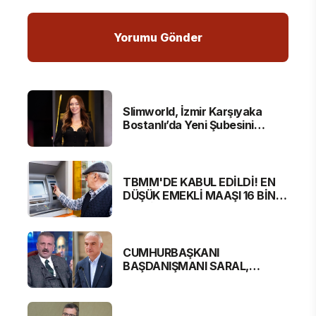
Slimworld, İzmir Karşıyaka
Bostanlı’da Yeni Şubesini
Hizmete Açtı
TBMM'DE KABUL EDİLDİ! EN
DÜŞÜK EMEKLİ MAAŞI 16 BİN
881 LİRA OLUYOR
CUMHURBAŞKANI
BAŞDANIŞMANI SARAL,
BAKAN ERSOY'A SERT
ELEŞTİRİ