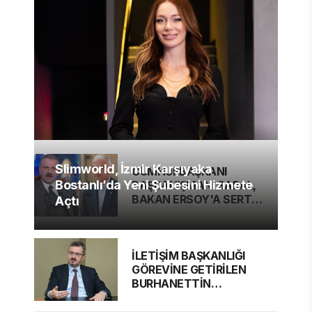
Slimworld, İzmir Karşıyaka
CUMHURBAŞKANI
Bostanlı’da Yeni Şubesini Hizmete
BAŞDANIŞMANI SARAL,
BAKAN ERSOY'A SERT
Açtı
ELEŞTİRİ
İLETİŞİM BAŞKANLIĞI
GÖREVİNE GETİRİLEN
BURHANETTİN
DURAN'DAN MESAJ VAR