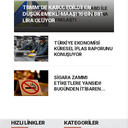
TBMM'DE KABUL EDİLDİ! EN
AVRUPA BİRLİĞİ, ABD İLE
DÜŞÜK EMEKLİ MAAŞI 16 BİN 881
TİCARET ANLAŞMASINA
YAKLAŞTI
LİRA OLUYOR
TÜRKİYE EKONOMİSİ
KÜRESEL İFLAS RAPORUNU
KONUŞUYOR
SİGARA ZAMMI
ETİKETLERE YANSIDI!
BUGÜNDEN İTİBAREN
GEÇERLİ
HIZLI LINKLER
KATEGORILER