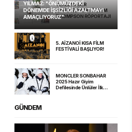
YILMAZ: "ÖNÜMÜZDEKİ
YEREL HABER
DÖNEMDE İŞSİZLİĞİ AZALTMAYI
GAZETESİ'NDE ÖZLEM
THOMPSON RÖPORTAJI
AMAÇLIYORUZ"
5. AİZANOİ KISA FİLM
FESTİVALİ BAŞLIYOR!
MONCLER SONBAHAR
2025 Hazır Giyim
Defilesinde Ünlüler İlk
Sırada
GÜNDEM