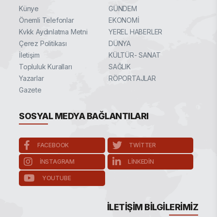
Künye
GÜNDEM
Önemli Telefonlar
EKONOMİ
Kvkk Aydınlatma Metni
YEREL HABERLER
Çerez Politikası
DÜNYA
İletişim
KÜLTÜR- SANAT
Topluluk Kuralları
SAĞLIK
Yazarlar
RÖPORTAJLAR
Gazete
SOSYAL MEDYA BAĞLANTILARI
FACEBOOK
TWITTER
INSTAGRAM
LINKEDIN
YOUTUBE
İLETIŞIM BILGILERIMIZ