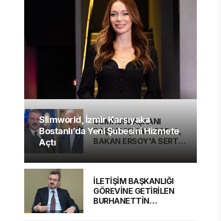
Slimworld, İzmir Karşıyaka
CUMHURBAŞKANI
Bostanlı’da Yeni Şubesini Hizmete
BAŞDANIŞMANI SARAL,
BAKAN ERSOY'A SERT
Açtı
ELEŞTİRİ
İLETİŞİM BAŞKANLIĞI
GÖREVİNE GETİRİLEN
BURHANETTİN
DURAN'DAN MESAJ VAR