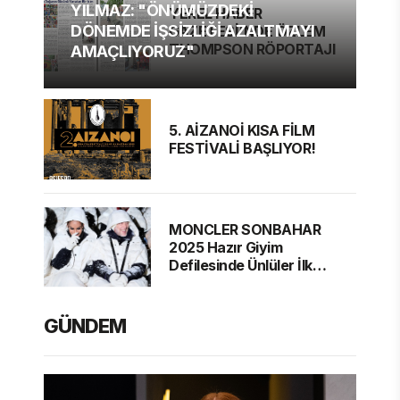
YILMAZ: "ÖNÜMÜZDEKİ
YEREL HABER
DÖNEMDE İŞSİZLİĞİ AZALTMAYI
GAZETESİ'NDE ÖZLEM
THOMPSON RÖPORTAJI
AMAÇLIYORUZ"
5. AİZANOİ KISA FİLM
FESTİVALİ BAŞLIYOR!
MONCLER SONBAHAR
2025 Hazır Giyim
Defilesinde Ünlüler İlk
Sırada
GÜNDEM