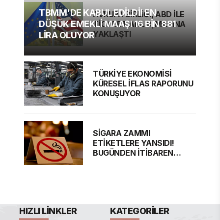
TBMM'DE KABUL EDİLDİ! EN
AVRUPA BİRLİĞİ, ABD İLE
DÜŞÜK EMEKLİ MAAŞI 16 BİN 881
TİCARET ANLAŞMASINA
YAKLAŞTI
LİRA OLUYOR
TÜRKİYE EKONOMİSİ
KÜRESEL İFLAS RAPORUNU
KONUŞUYOR
SİGARA ZAMMI
ETİKETLERE YANSIDI!
BUGÜNDEN İTİBAREN
GEÇERLİ
HIZLI LINKLER
KATEGORILER