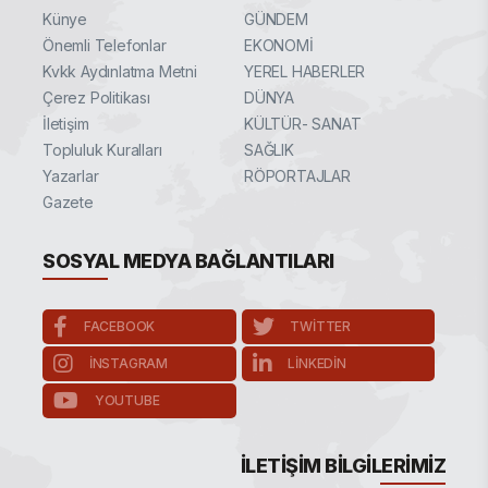
Künye
GÜNDEM
Önemli Telefonlar
EKONOMİ
Kvkk Aydınlatma Metni
YEREL HABERLER
Çerez Politikası
DÜNYA
İletişim
KÜLTÜR- SANAT
Topluluk Kuralları
SAĞLIK
Yazarlar
RÖPORTAJLAR
Gazete
SOSYAL MEDYA BAĞLANTILARI
FACEBOOK
TWITTER
INSTAGRAM
LINKEDIN
YOUTUBE
İLETIŞIM BILGILERIMIZ