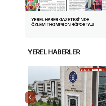
YEREL HABER GAZETESİ'NDE
ÖZLEM THOMPSON RÖPORTAJI
YEREL HABERLER
 HABERLER
YEREL HABERLE