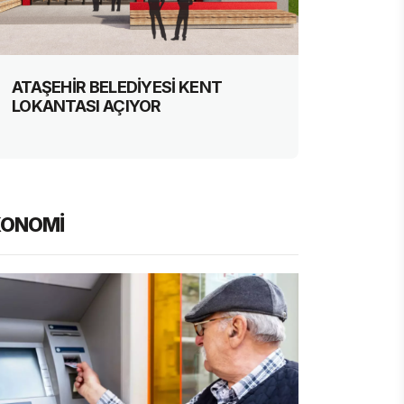
ATAŞEHİR BELEDİYESİ KENT
ÜMRA
LOKANTASI AÇIYOR
ÖRNEK
KONOMİ