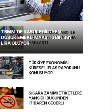
TBMM'DE KABUL EDİLDİ! EN
AVRUPA BİRLİĞİ, ABD İLE
DÜŞÜK EMEKLİ MAAŞI 16 BİN 881
TİCARET ANLAŞMASINA
YAKLAŞTI
LİRA OLUYOR
TÜRKİYE EKONOMİSİ
KÜRESEL İFLAS RAPORUNU
KONUŞUYOR
SİGARA ZAMMI ETİKETLERE
YANSIDI! BUGÜNDEN
İTİBAREN GEÇERLİ