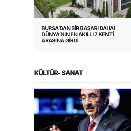
CİNİN
BURSA’DAN BİR BAŞARI DAHA!
UZU
DÜNYA’NIN EN AKILLI 7 KENTİ
ĞITTI
ARASINA GİRDİ
KÜLTÜR- SANAT