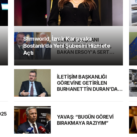
Slimworld, İzmir Karşıyaka
CUMHURBAŞKANI
Bostanlı’da Yeni Şubesini Hizmete
BAŞDANIŞMANI SARAL,
BAKAN ERSOY'A SERT
Açtı
ELEŞTİRİ
İLETİŞİM BAŞKANLIĞI
GÖREVİNE GETİRİLEN
BURHANETTİN DURAN'DAN
MESAJ VAR
025
YAVAŞ: “BUGÜN GÖREVİ
BIRAKMAYA RAZIYIM”