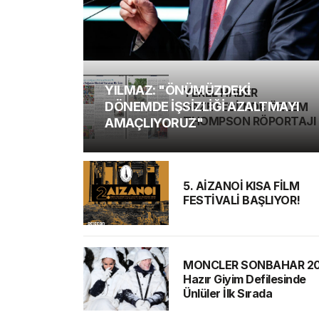
YILMAZ: "ÖNÜMÜZDEKİ
YEREL HABER
DÖNEMDE İŞSİZLİĞİ AZALTMAYI
GAZETESİ'NDE ÖZLEM
THOMPSON RÖPORTAJI
AMAÇLIYORUZ"
5. AİZANOİ KISA FİLM
FESTİVALİ BAŞLIYOR!
MONCLER SONBAHAR 2
Hazır Giyim Defilesinde
Ünlüler İlk Sırada