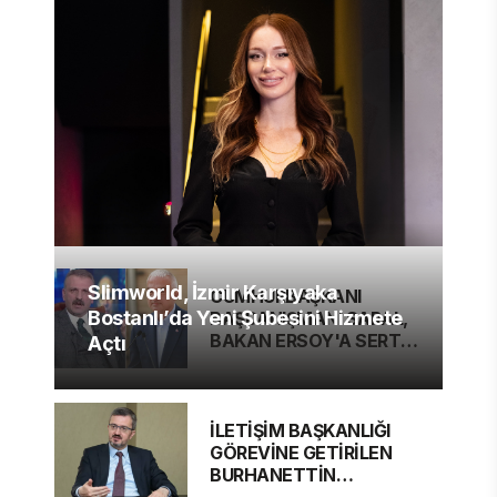
Slimworld, İzmir Karşıyaka
CUMHURBAŞKANI
Bostanlı’da Yeni Şubesini Hizmete
BAŞDANIŞMANI SARAL,
BAKAN ERSOY'A SERT
Açtı
ELEŞTİRİ
İLETİŞİM BAŞKANLIĞI
GÖREVİNE GETİRİLEN
BURHANETTİN
DURAN'DAN MESAJ VAR