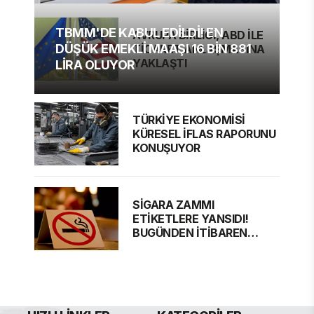
TBMM'DE KABUL EDİLDİ! EN
AVRUPA BİRLİĞİ, ABD İLE
DÜŞÜK EMEKLİ MAAŞI 16 BİN 881
TİCARET ANLAŞMASINA
YAKLAŞTI
LİRA OLUYOR
TÜRKİYE EKONOMİSİ
KÜRESEL İFLAS RAPORUNU
KONUŞUYOR
SİGARA ZAMMI
ETİKETLERE YANSIDI!
BUGÜNDEN İTİBAREN
GEÇERLİ