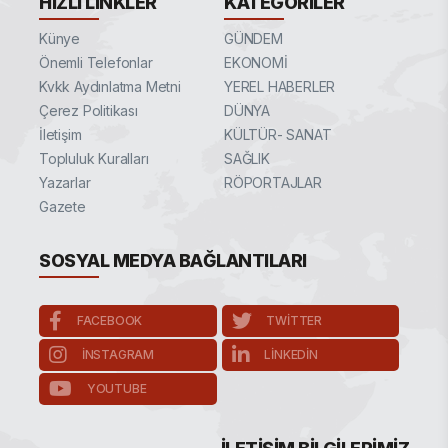
HIZLI LINKLER
KATEGORILER
Künye
GÜNDEM
Önemli Telefonlar
EKONOMİ
Kvkk Aydınlatma Metni
YEREL HABERLER
Çerez Politikası
DÜNYA
İletişim
KÜLTÜR- SANAT
Topluluk Kuralları
SAĞLIK
Yazarlar
RÖPORTAJLAR
Gazete
SOSYAL MEDYA BAĞLANTILARI
FACEBOOK
TWITTER
INSTAGRAM
LINKEDIN
YOUTUBE