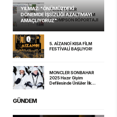
YILMAZ: "ÖNÜMÜZDEKİ
YEREL HABER
DÖNEMDE İŞSİZLİĞİ AZALTMAYI
GAZETESİ'NDE ÖZLEM
THOMPSON RÖPORTAJI
AMAÇLIYORUZ"
5. AİZANOİ KISA FİLM
FESTİVALİ BAŞLIYOR!
MONCLER SONBAHAR
2025 Hazır Giyim
Defilesinde Ünlüler İlk
Sırada
GÜNDEM